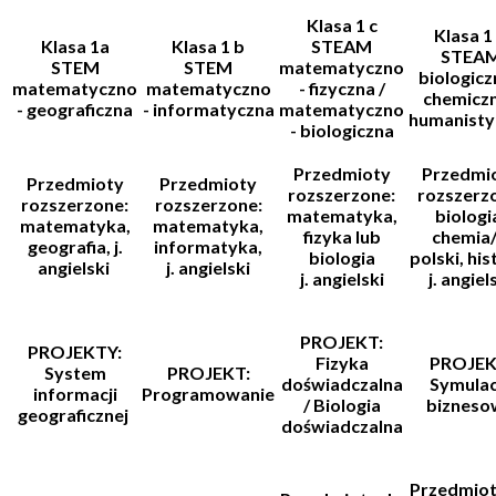
Klasa 1 c
Klasa 1
Klasa 1a
Klasa 1 b
STEAM
STEA
STEM
STEM
matematyczno
biologicz
matematyczno
matematyczno
- fizyczna /
chemiczn
- geograficzna
- informatyczna
matematyczno
humanisty
- biologiczna
Przedmioty
Przedmi
Przedmioty
Przedmioty
rozszerzone:
rozszerz
rozszerzone:
rozszerzone:
matematyka,
biologi
matematyka,
matematyka,
fizyka lub
chemia/ 
geografia, j.
informatyka,
biologia
polski, his
angielski
j. angielski
j. angielski
j. angiel
PROJEKT:
PROJEKTY:
Fizyka
PROJEK
System
PROJEKT:
doświadczalna
Symulac
informacji
Programowanie
/ Biologia
bizneso
geograficznej
doświadczalna
Przedmiot