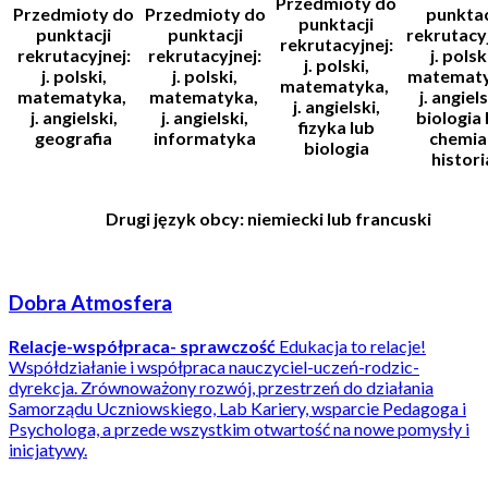
Przedmioty do
Przedmioty do
Przedmioty do
punktac
punktacji
punktacji
punktacji
rekrutacyj
rekrutacyjnej:
rekrutacyjnej:
rekrutacyjnej:
j. polsk
j. polski,
j. polski,
j. polski,
matemat
matematyka,
matematyka,
matematyka,
j. angiels
j. angielski,
j. angielski,
j. angielski,
biologia 
fizyka lub
geografia
informatyka
chemia
biologia
histori
Drugi język obcy: niemiecki lub francuski
Dobra Atmosfera
Relacje-współpraca- sprawczość
Edukacja to relacje!
Współdziałanie i współpraca nauczyciel-uczeń-rodzic-
dyrekcja. Zrównoważony rozwój, przestrzeń do działania
Samorządu Uczniowskiego, Lab Kariery, wsparcie Pedagoga i
Psychologa, a przede wszystkim otwartość na nowe pomysły i
inicjatywy.