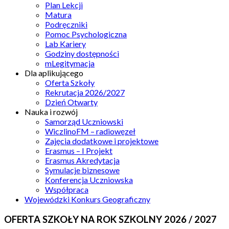
Plan Lekcji
Matura
Podręczniki
Pomoc Psychologiczna
Lab Kariery
Godziny dostępności
mLegitymacja
Dla aplikującego
Oferta Szkoły
Rekrutacja 2026/2027
Dzień Otwarty
Nauka i rozwój
Samorząd Uczniowski
WiczlinoFM – radiowęzeł
Zajęcia dodatkowe i projektowe
Erasmus – I Projekt
Erasmus Akredytacja
Symulacje biznesowe
Konferencja Uczniowska
Współpraca
Wojewódzki Konkurs Geograficzny
OFERTA SZKOŁY NA ROK SZKOLNY 2026 / 2027