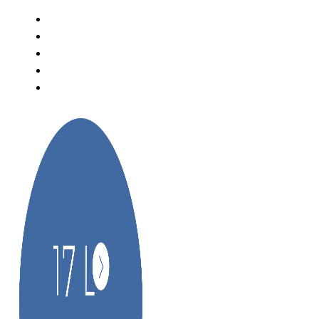
+48 586 203 316
sekretariat@zso8gdynia.pl
Pon-pt: 7:30-9:00 i 11:00-15:30
ePUAP: /ZSO8Gdy/SkrytkaESP
e-Doręczenia ZSO nr 8 AE:PL-68900-68907-WFUEV-16