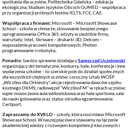
spotkania dla uczniów, Politechnika Gdańska – edukacja
ekologiczna; Studium Języków Obcych GUMED – współpraca
przy organizacji próbnych testów IELTS, FCE, CAE
;
Współpraca z firmami:
Microsoft – Microsoft
Showcase
School – szkoła w chmurze, stosowanie bezpiecznego
oprogramowania Of
fi
ce 365, wizyty w siedzibie firmy,
warsztaty; Intel,
Skriware
– drukarki 3D;
Delcom
–
wyposażenie pracowni komputerowych;
Photon
progr
a
mowanie i ro
botyka;
Ponadto
: bardzo sprawnie działający
Samorząd Uczniowski
organizujący dni tematyczne, konkursy, bale, konferencje i inne
wydarzenia szkolne – to szerokie pole do działań społecznych
dla wszystkich chętnych uczniów; coroczny sztab WOŚP
„Wiczlino dla Orkiestry”, akcje
rejestrowania dawców szpiku
kostnego DKMS
; radiowęzeł “
Wiczlino
FM” w rękach uczniów;
super nowoczesna
aula widowiskowa oraz hala sportowa, sala
do nauki gotowania oraz status ośrodka egzaminowania
Certiport.
Zapraszamy do XVII LO
– szkoły, która nosi miano Microsoft
Showcase
School. W naszej placówce stawiamy na łączenie
akademickiej wiedzy z rozwojem kompetencji
kluczowych
i