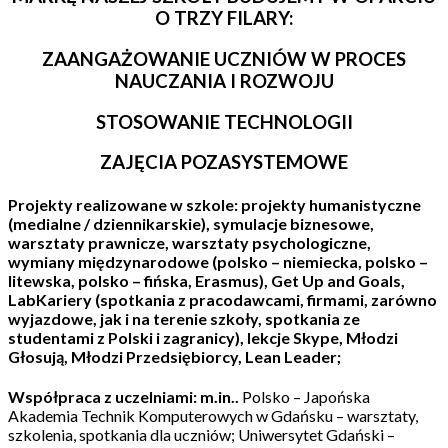
O TRZY FILARY:
ZAANGAŻOWANIE UCZNIÓW W PROCES
NAUCZANIA I ROZWOJU
STOSOWANIE TECHNOLOGII
ZAJĘCIA POZASYSTEMOWE
Projekty
realizowane w szkole:
projekty humanistyczne
(medialne / dziennikarskie),
symulacje biznesowe,
warsztaty prawnicze, warsztaty psychologiczne,
wymiany międzynarodowe
(polsko – niemiecka, polsko –
litewska, polsko – fińska, Erasmus), Get
Up
and
Goals
,
LabKariery
(
spotkania z pracodawcami, firmami, zarówno
wyjazdowe, jak i na terenie szkoły,
spotkania ze
studentami z Polski i zagranicy),
lekcje Skype
,
Młodzi
Głosują, Młodzi Przedsiębiorcy, Lean Leader
;
Współpraca z uczelniami:
m.in..
Polsko – Japońska
Akademia
Technik Komputerowych w Gdańsku –
warsztaty
,
szkolenia, spotkania dla uczniów; Uniwersytet Gdański –