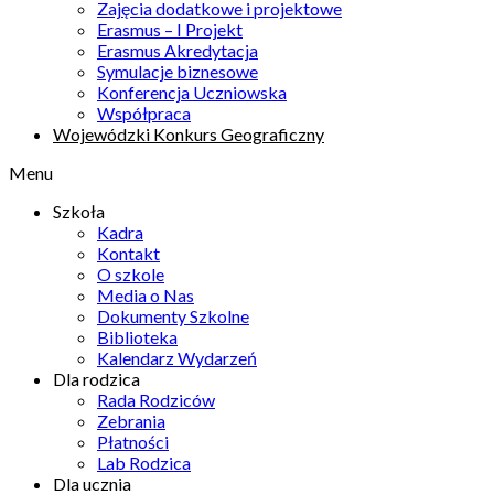
Zajęcia dodatkowe i projektowe
Erasmus – I Projekt
Erasmus Akredytacja
Symulacje biznesowe
Konferencja Uczniowska
Współpraca
Wojewódzki Konkurs Geograficzny
Menu
Szkoła
Kadra
Kontakt
O szkole
Media o Nas
Dokumenty Szkolne
Biblioteka
Kalendarz Wydarzeń
Dla rodzica
Rada Rodziców
Zebrania
Płatności
Lab Rodzica
Dla ucznia