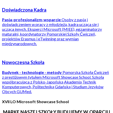
Doświadczona Kadra
Pasja-profesjonalizm-wsparcie
Osoby z pasją i
doświadczeniem w pracy z młodzieżą, kadra ucząca się i
ucząca innych. Eksperci Microsoft (MIEE), egzaminatorzy
maturalni, koordynatorzy Pomorskiej Szkoły Ćwiczeń,
projektów Erasmus i eTwinning oraz wymian
międzynarodowych.
Nowoczesna Szkoła
Budynek - technologie - metody
Pomorska Szkoła Ćwiczeń
z prestiżowym tytułem Microsoft Showcase School. Szkoła
współpracująca z Polsko-Japońską Akademią Technik
Komputerowych, Politechniką Gdańską i Studium Języków
Obcych GUMed.
XVII LO Microsoft Showcase School
MARKĘ NASZEJ SZKOŁY BUDUJEMY W OPARCIU