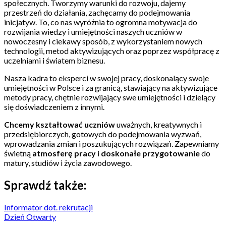
społecznych
. Tworzymy warunki do rozwoju, dajemy
przestrzeń do działania, zachęcamy do podejmowania
inicjatyw.
To, co nas wyróżnia to ogromna motywacja do
rozwijania wiedzy i umiejętności naszych uczniów w
nowoczesny i ciekawy sposób, z wykorzystaniem nowych
technologii, metod akt
ywizujących oraz poprzez współpracę z
uczelniami i światem biznesu.
Nasza kadra to eksperci w swojej pracy,
doskonalący swoje
umiejętności w Polsce i za
granicą,
stawiający
na aktywizujące
metody pracy, chętnie rozwijający swe umiejętności i dzielący
się doświadczeniem z innymi.
Chcemy
kształtować uczniów
uważnych, kreatywnych i
przedsiębiorczych, gotowych do podejmowania wyzwań,
wprowadzania zmian i poszukujących rozwiązań.
Z
apewniamy
świetną
atmosferę pracy
i
doskonałe przygotowanie
do
matury, studiów i życia zawodowego.
Sprawdź także:
Informator dot. rekrutacji
Dzień Otwarty